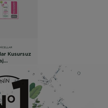
MICELLAR
lar Kusursuz
aj
zleme Suyu