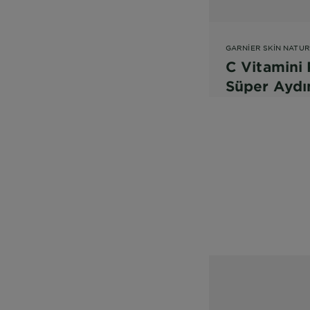
GARNIER SKIN NATU
C Vitamini 
Süper Aydın
Serum