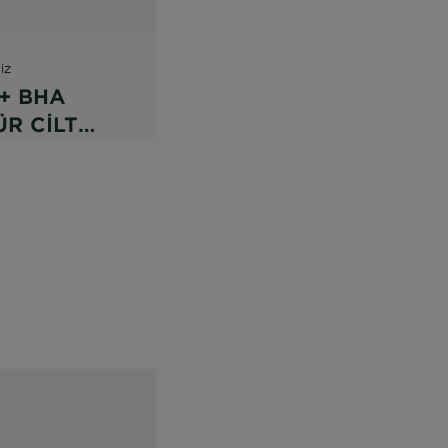
IZ
+ BHA
R CİLT
RLARI
ITI SERUM