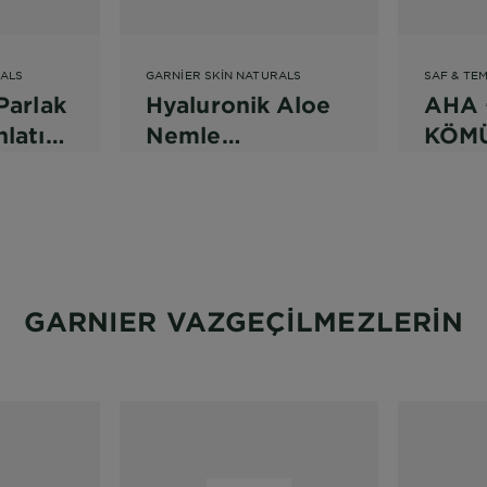
RALS
GARNIER SKIN NATURALS
SAF & TEM
Parlak
Hyaluronik Aloe
AHA 
latıcı
Nemle
KÖMÜ
Dolgunlaştıran
KUSU
Süper Serum
KARŞ
GARNIER VAZGEÇİLMEZLERİN