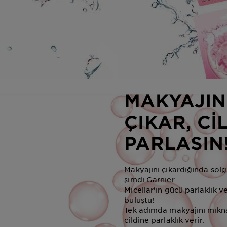
MAKYAJIN
ÇIKAR, Cİ
PARLASIN
Makyajını çıkardığında sol
şimdi Garnier
Micellar'in gücü parlaklık ve
buluştu!
Tek adımda makyajını mıknat
cildine parlaklık verir.