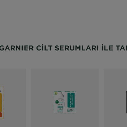
i Dene
Skin Coach
GARNIER CİLT SERUMLARI İLE TA