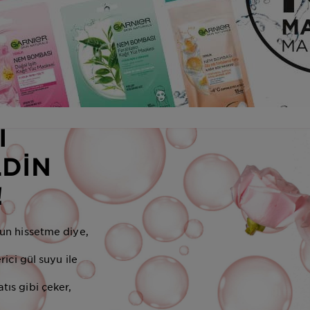
I
LDİN
!
gun hissetme diye,
rici gül suyu ile
ıs gibi çeker,