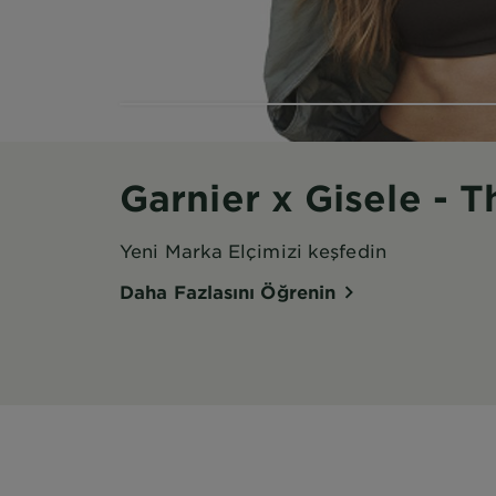
CİLDİNİN YA
50+ SPF İçeren Garnier Gün
KEŞFET