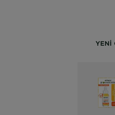
Rengin
YENİ 