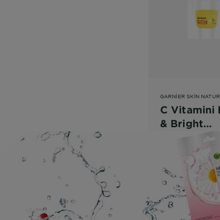
GARNIER SKIN NATU
C Vitamini
& Bright
Aydınlatıcı
Nemlendiri