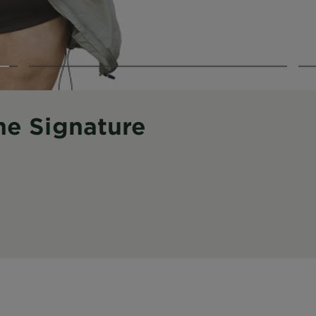
KIN DOSTU, GÜNLÜK SPF
lük Güneş Koruyucuyla Koru & Parla