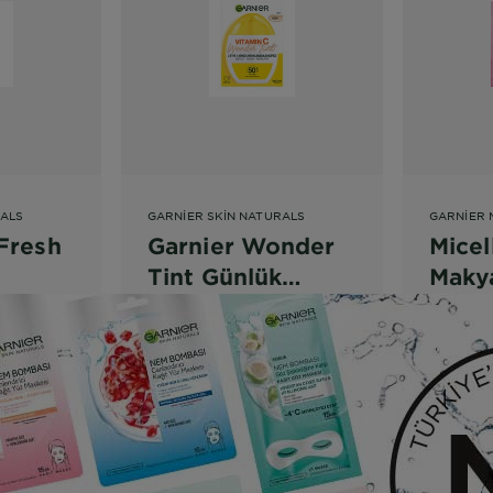
RALS
GARNIER SKIN NATURALS
GARNIER 
 Fresh
Garnier Wonder
Micel
Tint Günlük
Maky
 Sorbe
Renkli
Temi
ci
Nemlendirici -
Açık Ton