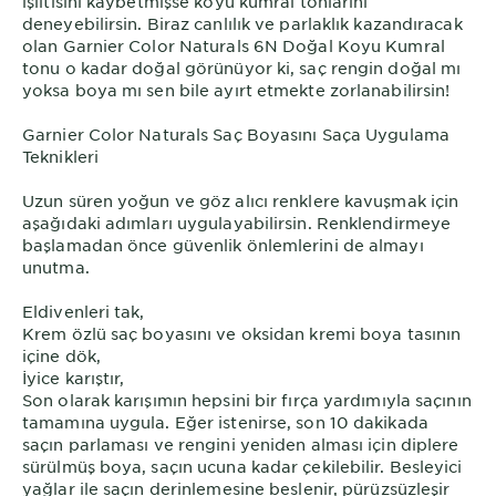
ışıltısını kaybetmişse koyu kumral tonlarını
deneyebilirsin. Biraz canlılık ve parlaklık kazandıracak
olan Garnier Color Naturals 6N Doğal Koyu Kumral
tonu o kadar doğal görünüyor ki, saç rengin doğal mı
yoksa boya mı sen bile ayırt etmekte zorlanabilirsin!
Garnier Color Naturals Saç Boyasını Saça Uygulama
Teknikleri
Uzun süren yoğun ve göz alıcı renklere kavuşmak için
aşağıdaki adımları uygulayabilirsin. Renklendirmeye
başlamadan önce güvenlik önlemlerini de almayı
unutma.
Eldivenleri tak,
Krem özlü saç boyasını ve oksidan kremi boya tasının
içine dök,
İyice karıştır,
Son olarak karışımın hepsini bir fırça yardımıyla saçının
tamamına uygula. Eğer istenirse, son 10 dakikada
saçın parlaması ve rengini yeniden alması için diplere
sürülmüş boya, saçın ucuna kadar çekilebilir. Besleyici
yağlar ile saçın derinlemesine beslenir, pürüzsüzleşir