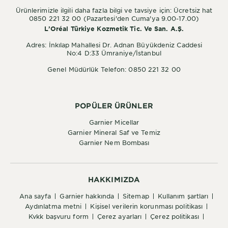
Ürünlerimizle ilgili daha fazla bilgi ve tavsiye için: Ücretsiz hat
0850 221 32 00 (Pazartesi'den Cuma'ya 9.00-17.00)
L’Oréal Türkiye Kozmetik Tic. Ve San. A.Ş.
Adres: İnkılap Mahallesi Dr. Adnan Büyükdeniz Caddesi
No:4 D:33 Ümraniye/İstanbul
Genel Müdürlük Telefon: 0850 221 32 00
POPÜLER ÜRÜNLER
Garnier Micellar
Garnier Mineral Saf ve Temiz
Garnier Nem Bombası
HAKKIMIZDA
ana sayfa
garnier hakkında
sitemap
kullanım şartları
aydınlatma metni
kişisel verilerin korunması politikası
kvkk başvuru form
çerez ayarları
çerez politikası