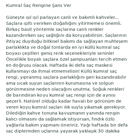
Kumral Saç Rengine Şans Ver
Güneşte ışıl ışıl parlayan canlı ve bakımlı kahveler...
Saçlara ışıltı verirken doğallığını yitirmemesi önemli.
Birkaç basit yöntemle saçlarına canlı renkler
kazandırırken saç sağlığını da koruyabilirsin. Saçlarının
ihtiyaç duyduğu bitkisel bakımı da sağlayan muhteşem
parlaklıkta ve doğal tonlarda en iyi küllü kumral saç
boyası çeşitleri geniş renk seçenekleriyle seninle!
Öncelikle boyalı saçlara özel şampuanları tercih etmen
en doğrusu olacak. Haftada iki defa saç maskesi
kullanmayı da ihmal etmemelisin! Küllü kumral saç
rengi, yıpranmış saçlara parlaklığını geri kazandırabilir
ama sıcak suyun saçlarının kurumasına ve solgun
görünmesine neden olacağını unutma. Soğuk renkleri
de barındıran koyu kumral saç rengi için de aynısı
geçerli. Natürel olduğu kadar havalı bir görünüm de
veren koyu kumral saçları ılık suyla yıkamak gerekiyor.
Dilediğin kahve tonuna kavuşmanın yanında rengin
kalıcı olmasını da sağlamak istiyorsan, fındık özlü
yağlarla bakım yapmanı öneririz. Yağı haftada bir defa
saç diplerinden uçlarına yayarak yaklaşık 30 dakika