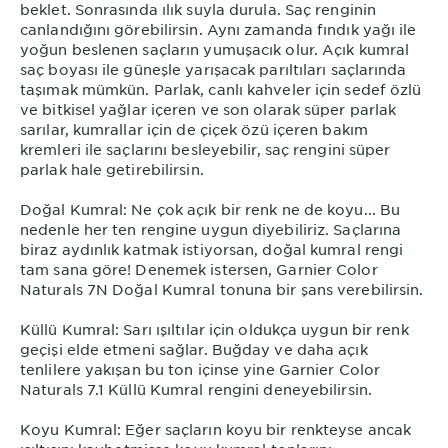
beklet. Sonrasında ılık suyla durula. Saç renginin
canlandığını görebilirsin. Aynı zamanda fındık yağı ile
yoğun beslenen saçların yumuşacık olur. Açık kumral
saç boyası ile güneşle yarışacak parıltıları saçlarında
taşımak mümkün. Parlak, canlı kahveler için sedef özlü
ve bitkisel yağlar içeren ve son olarak süper parlak
sarılar, kumrallar için de çiçek özü içeren bakım
kremleri ile saçlarını besleyebilir, saç rengini süper
parlak hale getirebilirsin.
Doğal Kumral: Ne çok açık bir renk ne de koyu... Bu
nedenle her ten rengine uygun diyebiliriz. Saçlarına
biraz aydınlık katmak istiyorsan, doğal kumral rengi
tam sana göre! Denemek istersen, Garnier Color
Naturals 7N Doğal Kumral tonuna bir şans verebilirsin.
Küllü Kumral: Sarı ışıltılar için oldukça uygun bir renk
geçişi elde etmeni sağlar. Buğday ve daha açık
tenlilere yakışan bu ton içinse yine Garnier Color
Naturals 7.1 Küllü Kumral rengini deneyebilirsin.
Koyu Kumral: Eğer saçların koyu bir renkteyse ancak