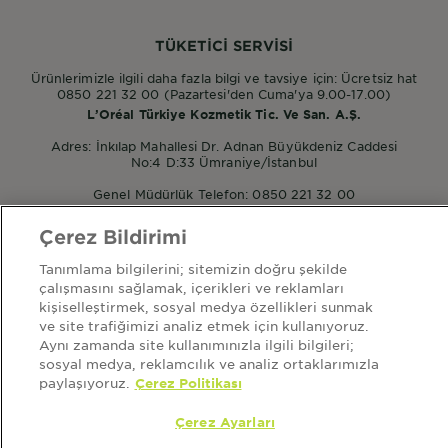
TÜKETİCİ SERVİSİ
Ürünlerimizle ilgili daha fazla bilgi ve tavsiye için: Ücretsiz hat
0850 221 32 00 (Pazartesi'den Cuma'ya 9.00-17.00)
L’Oréal Türkiye Kozmetik Tic. Ve San. A.Ş.
Adres: İnkılap Mahallesi Dr. Adnan Büyükdeniz Caddesi
No:4 D:33 Ümraniye/İstanbul
Genel Müdürlük Telefon: 0850 221 32 00
Çerez Bildirimi
POPÜLER ÜRÜNLER
Tanımlama bilgilerini; sitemizin doğru şekilde
çalışmasını sağlamak, içerikleri ve reklamları
Garnier Micellar
kişiselleştirmek, sosyal medya özellikleri sunmak
Garnier Mineral Saf ve Temiz
ve site trafiğimizi analiz etmek için kullanıyoruz.
Garnier Nem Bombası
Aynı zamanda site kullanımınızla ilgili bilgileri;
sosyal medya, reklamcılık ve analiz ortaklarımızla
paylaşıyoruz.
Çerez Politikası
HAKKIMIZDA
Çerez Ayarları
ana sayfa
garnier hakkında
sitemap
kullanım şartları