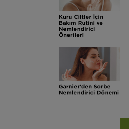
Kuru Ciltler İçin
Bakım Rutini ve
Nemlendirici
Önerileri
Garnier'den Sorbe
Nemlendirici Dönemi