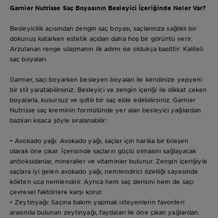
Garnier Nutrisse Saç Boyasının Besleyici İçeriğinde Neler Var?
Besleyicilik açısından zengin saç boyası, saçlarınıza sağlıklı bir
dokunuş katarken estetik açıdan daha hoş bir görüntü verir.
Arzulanan renge ulaşmanın ilk adımı ise oldukça basittir: Kaliteli
saç boyaları.
Garnier, saçı boyarken besleyen boyaları ile kendinize yepyeni
bir stil yaratabilirsiniz. Besleyici ve zengin içeriği ile dikkat çeken
boyalarla, kusursuz ve ışıltılı bir saç elde edebilirsiniz. Garnier
Nutrisse saç kreminin formülünde yer alan besleyici yağlardan
bazıları kısaca şöyle sıralanabilir:
• Avokado yağı: Avokado yağı, saçlar için harika bir bileşen
olarak öne çıkar. İçerisinde saçların güçlü olmasını sağlayacak
antioksidanlar, mineraller ve vitaminler bulunur. Zengin içeriğiyle
saçlara iyi gelen avokado yağı, nemlendirici özelliği sayesinde
kökten uca nemlendirir. Ayrıca hem saç derisini hem de saçı
çevresel faktörlere karşı korur.
• Zeytinyağı: Saçına bakım yapmak isteyenlerin favorileri
arasında bulunan zeytinyağı, faydaları ile öne çıkan yağlardan.