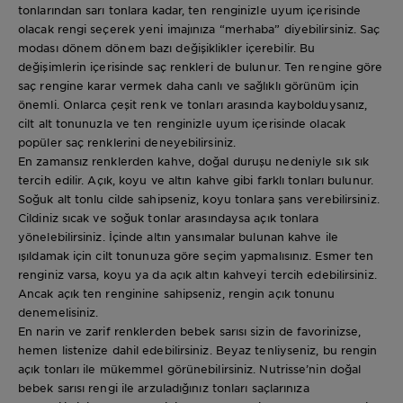
tonlarından sarı tonlara kadar, ten renginizle uyum içerisinde
olacak rengi seçerek yeni imajınıza “merhaba” diyebilirsiniz. Saç
modası dönem dönem bazı değişiklikler içerebilir. Bu
değişimlerin içerisinde saç renkleri de bulunur. Ten rengine göre
saç rengine karar vermek daha canlı ve sağlıklı görünüm için
önemli. Onlarca çeşit renk ve tonları arasında kaybolduysanız,
cilt alt tonunuzla ve ten renginizle uyum içerisinde olacak
popüler saç renklerini deneyebilirsiniz.
En zamansız renklerden kahve, doğal duruşu nedeniyle sık sık
tercih edilir. Açık, koyu ve altın kahve gibi farklı tonları bulunur.
Soğuk alt tonlu cilde sahipseniz, koyu tonlara şans verebilirsiniz.
Cildiniz sıcak ve soğuk tonlar arasındaysa açık tonlara
yönelebilirsiniz. İçinde altın yansımalar bulunan kahve ile
ışıldamak için cilt tonunuza göre seçim yapmalısınız. Esmer ten
renginiz varsa, koyu ya da açık altın kahveyi tercih edebilirsiniz.
Ancak açık ten renginine sahipseniz, rengin açık tonunu
denemelisiniz.
En narin ve zarif renklerden bebek sarısı sizin de favorinizse,
hemen listenize dahil edebilirsiniz. Beyaz tenliyseniz, bu rengin
açık tonları ile mükemmel görünebilirsiniz. Nutrisse’nin doğal
bebek sarısı rengi ile arzuladığınız tonları saçlarınıza