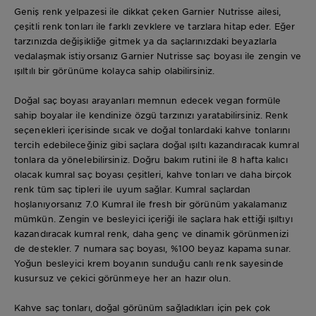
Geniş renk yelpazesi ile dikkat çeken Garnier Nutrisse ailesi,
çeşitli renk tonları ile farklı zevklere ve tarzlara hitap eder. Eğer
tarzınızda değişikliğe gitmek ya da saçlarınızdaki beyazlarla
vedalaşmak istiyorsanız Garnier Nutrisse saç boyası ile zengin ve
ışıltılı bir görünüme kolayca sahip olabilirsiniz.
Doğal saç boyası arayanları memnun edecek vegan formüle
sahip boyalar ile kendinize özgü tarzınızı yaratabilirsiniz. Renk
seçenekleri içerisinde sıcak ve doğal tonlardaki kahve tonlarını
tercih edebileceğiniz gibi saçlara doğal ışıltı kazandıracak kumral
tonlara da yönelebilirsiniz. Doğru bakım rutini ile 8 hafta kalıcı
olacak kumral saç boyası çeşitleri, kahve tonları ve daha birçok
renk tüm saç tipleri ile uyum sağlar. Kumral saçlardan
hoşlanıyorsanız 7.0 Kumral ile fresh bir görünüm yakalamanız
mümkün. Zengin ve besleyici içeriği ile saçlara hak ettiği ışıltıyı
kazandıracak kumral renk, daha genç ve dinamik görünmenizi
de destekler. 7 numara saç boyası, %100 beyaz kapama sunar.
Yoğun besleyici krem boyanın sunduğu canlı renk sayesinde
kusursuz ve çekici görünmeye her an hazır olun.
Kahve saç tonları, doğal görünüm sağladıkları için pek çok