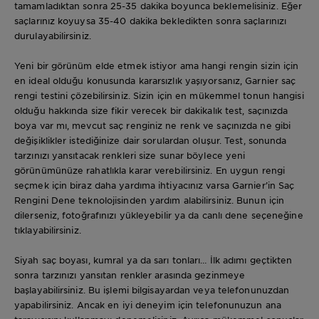
tamamladıktan sonra 25-35 dakika boyunca beklemelisiniz. Eğer
saçlarınız koyuysa 35-40 dakika bekledikten sonra saçlarınızı
durulayabilirsiniz.
Yeni bir görünüm elde etmek istiyor ama hangi rengin sizin için
en ideal olduğu konusunda kararsızlık yaşıyorsanız, Garnier saç
rengi testini çözebilirsiniz. Sizin için en mükemmel tonun hangisi
olduğu hakkında size fikir verecek bir dakikalık test, saçınızda
boya var mı, mevcut saç renginiz ne renk ve saçınızda ne gibi
değişiklikler istediğinize dair sorulardan oluşur. Test, sonunda
tarzınızı yansıtacak renkleri size sunar böylece yeni
görünümünüze rahatlıkla karar verebilirsiniz. En uygun rengi
seçmek için biraz daha yardıma ihtiyacınız varsa Garnier’in Saç
Rengini Dene teknolojisinden yardım alabilirsiniz. Bunun için
dilerseniz, fotoğrafınızı yükleyebilir ya da canlı dene seçeneğine
tıklayabilirsiniz.
Siyah saç boyası, kumral ya da sarı tonları… İlk adımı geçtikten
sonra tarzınızı yansıtan renkler arasında gezinmeye
başlayabilirsiniz. Bu işlemi bilgisayardan veya telefonunuzdan
yapabilirsiniz. Ancak en iyi deneyim için telefonunuzun ana