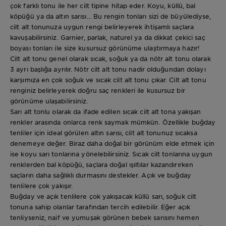
çok farklı tonu ile her cilt tipine hitap eder. Koyu, küllü, bal
köpüğü ya da altın sarısı… Bu rengin tonları sizi de büyülediyse,
cilt alt tonunuza uygun rengi belirleyerek ihtişamlı saçlara
kavuşabilirsiniz. Garnier, parlak, naturel ya da dikkat çekici saç
boyası tonları ile size kusursuz görünüme ulaştırmaya hazır!
Cilt alt tonu genel olarak sıcak, soğuk ya da nötr alt tonu olarak
3 ayrı başlığa ayrılır. Nötr cilt alt tonu nadir olduğundan dolayı
karşımıza en çok soğuk ve sıcak cilt alt tonu çıkar. Cilt alt tonu
renginiz belirleyerek doğru saç renkleri ile kusursuz bir
görünüme ulaşabilirsiniz.
Sarı alt tonlu olarak da ifade edilen sıcak cilt alt tona yakışan
renkler arasında onlarca renk saymak mümkün. Özellikle buğday
tenliler için ideal görülen altın sarısı, cilt alt tonunuz sıcaksa
denemeye değer. Biraz daha doğal bir görünüm elde etmek için
ise koyu sarı tonlarına yönelebilirsiniz. Sıcak cilt tonlarına uygun
renklerden bal köpüğü, saçlara doğal ışıltılar kazandırırken
saçların daha sağlıklı durmasını destekler. Açık ve buğday
tenlilere çok yakışır.
Buğday ve açık tenlilere çok yakışacak küllü sarı, soğuk cilt
tonuna sahip olanlar tarafından tercih edilebilir. Eğer açık
tenliyseniz, naif ve yumuşak görünen bebek sarısını hemen