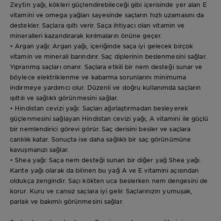
Zeytin yağı, kökleri güçlendirebileceği gibi içerisinde yer alan E
vitamini ve omega yağları sayesinde saçların hızlı uzamasını da
destekler. Saçlara ışıltı verir. Saça ihtiyacı olan vitamin ve
mineralleri kazandırarak kırılmaların önüne geçer.
• Argan yağı: Argan yağı, içeriğinde saça iyi gelecek birçok
vitamin ve minerali barındırır. Saç diplerinin beslenmesini sağlar.
Yıpranmış saçları onarır. Saçlara etkili bir nem desteği sunar ve
böylece elektriklenme ve kabarma sorunlarını minimuma
indirmeye yardımcı olur. Düzenli ve doğru kullanımda saçların
ışıltılı ve sağlıklı görünmesini sağlar.
• Hindistan cevizi yağı: Saçları ağırlaştırmadan besleyerek
güçlenmesini sağlayan Hindistan cevizi yağı, A vitamini ile güçlü
bir nemlendirici görevi görür. Saç derisini besler ve saçlara
canlılık katar. Sonuçta ise daha sağlıklı bir saç görünümüne
kavuşmanızı sağlar.
• Shea yağı: Saça nem desteği sunan bir diğer yağ Shea yağı.
Karite yağı olarak da bilinen bu yağ A ve E vitamini açısından
oldukça zengindir. Saçı kökten uca beslerken nem dengesini de
korur. Kuru ve cansız saçlara iyi gelir. Saçlarınızın yumuşak,
parlak ve bakımlı görünmesini sağlar.