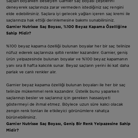
Saçları boyarken besleyen Garnier saç boyası çeşitlerini
deneyerek saçlarınıza zarar vermeden istediğiniz saç rengini
elde edebilirsiniz. Saçlara iyi gelecek yağları içeren saç kremi ile
saçlarınıza hak ettiği derinlemesine bakımı sunabilirsiniz.
Garnier Nutrisse Saç Boyası, %100 Beyaz Kapama Özelliğine
Sahip Midir?
%100 beyaz kapama özelliği bulunan boyalar her bir saç telinize
nüfuz ederek saçlarınıza ışıltılı renkler kazandırır. Garnier, geniş
ürün yelpazesinde bulunan boyalar ve %100 beyaz kapamanın
yanı sıra 8 hafta kalıcılık sunar. Beyaz saçların yerini iki kat daha
parlak ve canlı renkler alır.
Garnier beyaz kapama özelliği bulunan boyaları ile her bir saç
telinize mükemmel renk kazandırır. Üstelik bunu yaparken
saçlarınızı besler ve saçlarınız için gereken hassasiyeti
göstermeyi de ihmal etmez. Böylece uzun süre kalıcı olacak
zengin renk tonları ile etkileyici görünümlere rahatça
bürünebilirsiniz.
Garnier Nutrisse Saç Boyası, Geniş Bir Renk Yelpazesine Sahip
Midir?