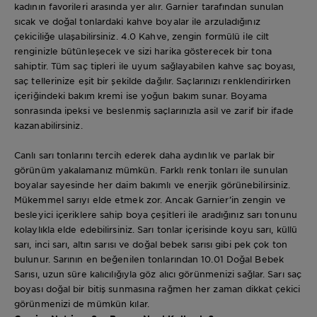
kadının favorileri arasında yer alır. Garnier tarafından sunulan
sıcak ve doğal tonlardaki kahve boyalar ile arzuladığınız
çekiciliğe ulaşabilirsiniz. 4.0 Kahve, zengin formülü ile cilt
renginizle bütünleşecek ve sizi harika gösterecek bir tona
sahiptir. Tüm saç tipleri ile uyum sağlayabilen kahve saç boyası,
saç tellerinize eşit bir şekilde dağılır. Saçlarınızı renklendirirken
içeriğindeki bakım kremi ise yoğun bakım sunar. Boyama
sonrasında ipeksi ve beslenmiş saçlarınızla asil ve zarif bir ifade
kazanabilirsiniz.
Canlı sarı tonlarını tercih ederek daha aydınlık ve parlak bir
görünüm yakalamanız mümkün. Farklı renk tonları ile sunulan
boyalar sayesinde her daim bakımlı ve enerjik görünebilirsiniz.
Mükemmel sarıyı elde etmek zor. Ancak Garnier’in zengin ve
besleyici içeriklere sahip boya çeşitleri ile aradığınız sarı tonunu
kolaylıkla elde edebilirsiniz. Sarı tonlar içerisinde koyu sarı, küllü
sarı, inci sarı, altın sarısı ve doğal bebek sarısı gibi pek çok ton
bulunur. Sarının en beğenilen tonlarından 10.01 Doğal Bebek
Sarısı, uzun süre kalıcılığıyla göz alıcı görünmenizi sağlar. Sarı saç
boyası doğal bir bitiş sunmasına rağmen her zaman dikkat çekici
görünmenizi de mümkün kılar.