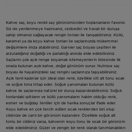
Kahve saç, koyu renkli saç görünümünden hoşlananların favorisi.
Siz de yenilenmeye hazırsanız, cezbedici ve havalı bir duruşa
sahip olmanızı sağlayacak rengin tonları ile tanışabilirsiniz. Küllü,
karamel ya da koyu kahve tonları ile saçlarınızda mükemmel
değişimlere imza atabilirsiniz. Garnier saç boyası çeşitleri ile
arzuladığınız doğallığı ve parlaklığı anında elde edebilirsiniz.
Saçlarını çok açık renge boyamak istemeyenlerin listesinde ilk
sırada bulunan açık kahve, doğal görünüm sunar. Nutrisse saç
boyası ile hayalinizdeki saç rengini saçlarınıza taşıyabilirsiniz.
Açık tenli kadınlar için ideal olan renk, özellikle cilt alt tonu sıcak
ve soğuk tona hitap eder. Soğuk yansımaları bulunan küllü
kahve ile saçlarınıza natürel bir duruş kazandırabilirsiniz. Soğuk
tonlardaki ışıltıların ve küllü yansımaların hakim olduğu renk,
esmer ve buğday tenliler için de harika sonuçlar ifade eder.
Koyu kahve en çok tercih edilen sıcak renklerden biri olup
cildinize de canlı bir görünüm kazandırır. Özellikle soğuk alt
tonlu bir cildiniz varsa, kahvenin koyu tonu ile sıcak bir görünüm
elde edebilirsiniz. Güzel ve zengin bir renk olarak tanımlanabilen