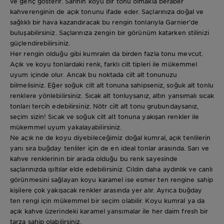
ve genç gösterir. Sarının koyu bir tonu olmakla beraber
kahverenginin de açık tonunu ifade eder. Saçlarınıza doğal ve
sağlıklı bir hava kazandıracak bu rengin tonlarıyla Garnier’de
buluşabilirsiniz. Saçlarınıza zengin bir görünüm katarken stilinizi
güçlendirebilirsiniz.
Her rengin olduğu gibi kumralın da birden fazla tonu mevcut.
Açık ve koyu tonlardaki renk, farklı cilt tipleri ile mükemmel
uyum içinde olur. Ancak bu noktada cilt alt tonunuzu
bilmelisiniz. Eğer soğuk cilt alt tonuna sahipseniz, soğuk alt tonlu
renklere yönlebilirsiniz. Sıcak alt tonluysanız, altın yansımalı sıcak
tonları tercih edebilirsiniz. Nötr cilt alt tonu grubundaysanız,
seçim sizin! Sıcak ve soğuk cilt alt tonuna yakışan renkler ile
mükemmel uyum yakalayabilirsiniz.
Ne açık ne de koyu diyebileceğimiz doğal kumral, açık tenlilerin
yanı sıra buğday tenliler için de en ideal tonlar arasında. Sarı ve
kahve renklerinin bir arada olduğu bu renk sayesinde
saçlarınızda ışıltılar elde edebilirsiniz. Cildin daha aydınlık ve canlı
görünmesini sağlayan koyu karamel ise esmer ten rengine sahip
kişilere çok yakışacak renkler arasında yer alır. Ayrıca buğday
ten rengi için mükemmel bir seçim olabilir. Koyu kumral ya da
açık kahve üzerindeki karamel yansımalar ile her daim fresh bir
tarza sahip olabilirsiniz.