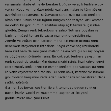
yansımaları ifade etmekle beraber buğday ve açık tenlilere çok
yakışır. Koyu kumral üzerindeki kızıl yansımaları ile tüm gözleri
üzerinizde toplamanızı sağlayacak şarap kızılı da açık tenlilere
hitap eder. Kızılın cesurluğunu bünyesinde taşıyan kızıl kestane
ise çekici bir görünümün anahtarı olup açık tenlilere için ideal
görülür. Zengin renk teknolojisine sahip Nutrisse boyaları ile
kızılın en güzel tonları ile saçlarınızı renklendirebilirsiniz.
Zengin ve yoğun olan patlıcan moru, alışılmışın dışında renk
denemek isteyenlerin listesinde. Koyu kahve saç üzerindeki
hem kızıl hem de mor yansımaların hakim olduğu bu saç boyası
ile büyüleyici görünebilirsiniz. En çok açık tenlilere yakıştırılan
renk sayesinde sıradanlığın dışına çıkabilirsiniz. Kızıl kahve rengi
keşfetmediyseniz, özellikle esmer tenlilere çok yakışan bu renk
ile vakit kaybetmeden tanışın. Bu renk bakır, kestane ve kumral
gibi tonların karışımını ifade eder. Saçlar canlı bir hâl alırken daha
sağlıklı görünür.
Garnier Saç boyası çeşitleri ile cilt tonunuza uygun renkleri
bulabilirsiniz. Çekici ve mükemmel saç tonları ile yeni
görünümlere kavuşabilirsiniz.