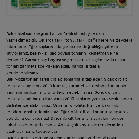
Bakır-kızıl saç rengi iddialı ve farklı stil isteyenlerin
vazgeçilmezidir. Onlarca farklı tonu, farklı beğenilere ve zevklere
hitap eder. Eğer saçlarınızda çarpıcı bir değişikliğe gitmek
istiyorsanız, bakır-kızıl saç boyası tonlarını keşfetmeye ne
dersiniz? Garnier saç boyası seçenekleri ile saçlarınızda cesur
tonları zahmetsizce yakalayabilir, harika ışıltılarla
yenilenebilirsiniz.
Bakır-kızıl tonları farklı cilt alt tonlarına hitap eder. Sıcak cilt alt
tonuna sahipseniz küllü kumral, karamel ve kestane tonlarının
yanı sıra patlıcan morunu tercih edebilirsiniz. Soğuk cilt alt
tonuna sahip bir cildiniz varsa küllü sarıların yanı sıra sıcak tonları
da listenize alabilirsiniz. Örneğin çikolata, kızıl ve bakır gibi
renkleri tercih edebilirsiniz. Eğer nötr cilt alt tonuna sahipseniz,
çok daha özgürsünüz! Diğer iki cilt tonu için sunulan renkleri
rahatlıkla deneyebilirsiniz. Ancak çok koyu saç renklerinden
uzak durmanız tavsiye edilir.
Bakır kumral, koyu veya açık kumral saç üzerindeki bakır