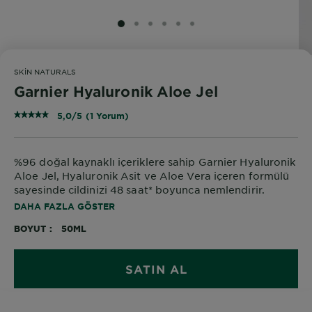
SLIDE 1
SLIDE 2
SLIDE 3
SLIDE 4
SLIDE 5
SLIDE 6
SKIN NATURALS
Garnier Hyaluronik Aloe Jel
5,0/5 (1 Yorum)
%96 doğal kaynaklı içeriklere sahip Garnier Hyaluronik
Aloe Jel, Hyaluronik Asit ve Aloe Vera içeren formülü
sayesinde cildinizi 48 saat* boyunca nemlendirir.
Ferahlatıcı jel dokusu sayesinde kolayca uygulanır ve
DAHA FAZLA GÖSTER
hızlıca emilir.
BOYUT
50ML
SATIN AL