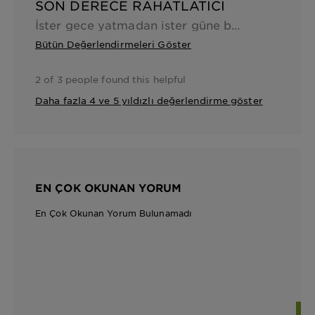
SON DERECE RAHATLATICI
İster gece yatmadan ister güne başlamadan kullanın, müthiş rahatlatıyor. Ben özellikle az miktarda traş sınrası kullanıyorum. Çok memnunum
Bütün Değerlendirmeleri Göster
2 of 3 people found this helpful
Daha fazla 4 ve 5 yıldızlı değerlendirme göster
EN ÇOK OKUNAN YORUM
En Çok Okunan Yorum Bulunamadı