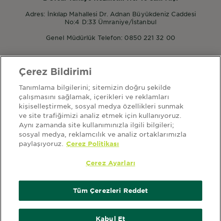
Adres: İnkılap Mahallesi Dr. Adnan Büyükdeniz Caddesi
No:4 D:33 Ümraniye/İstanbul
Genel Müdürlük Telefon: 0850 221 32 00
Çerez Bildirimi
POPÜLER ÜRÜNLER
Tanımlama bilgilerini; sitemizin doğru şekilde
Garnier Micellar
çalışmasını sağlamak, içerikleri ve reklamları
Garnier Mineral Saf ve Temiz
kişiselleştirmek, sosyal medya özellikleri sunmak
Garnier Nem Bombası
ve site trafiğimizi analiz etmek için kullanıyoruz.
Aynı zamanda site kullanımınızla ilgili bilgileri;
sosyal medya, reklamcılık ve analiz ortaklarımızla
paylaşıyoruz.
Çerez Politikası
HAKKIMIZDA
ana sayfa
garnier hakkında
sitemap
kullanım şartları
Çerez Ayarları
aydınlatma metni
kişisel verilerin korunması politikası
kvkk başvuru form
çerez ayarları
çerez politikası
Tüm Çerezleri Reddet
Ülke
Ülke
Kabul Et