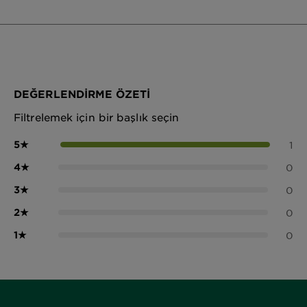
DEĞERLENDIRME ÖZETI
Filtrelemek için bir başlık seçin
5
★
1
4
★
0
3
★
0
2
★
0
1
★
0