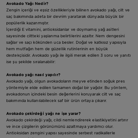
Avokado Yağı Nedir?
Zengin içeriği ve eşsiz özellikleriyle bilinen avokado yağı, cilt ve
saç bakımında adeta bir devrim yaratarak dünyada büyük bir
popülerlik kazanmıştır.
İçerdiği E vitamini, antioksidanlar ve doymamış yağ asitleri
sayesinde ciltteki yaşlanma belirtilerini azaltır. Nem dengesini
sağlar ve saçı kökünden uca besler. Doğal ve katkısız yapısıyla
hem mutfağın hem de güzellik rutinlerinin en büyük
destekçisidir. Avokado yağı ile ilgili merak edilen 3 soru ve yanıtı
ise şu şekilde sıralanabilir:
Avokado yağı nasıl yapılır?
Avokado yağı, olgun avokadoların meyve etinden soğuk pres
yöntemiyle elde edilen tamamen doğal bir yağdır. Bu yöntem,
avokadonun içindeki besin değerlerini koruyarak cilt ve saç
bakımında kullanılabilecek saf bir ürün ortaya çıkarır.
Avokado çekirdeği yağı ne işe yarar?
Avokado çekirdeği yağı, cildi nemlendirerek elastikiyetini artırır
ve ince çizgilerin görünümünü azaltmaya yardımcı olur.
Antioksidan zengini yapısı sayesinde serbest radikallerle