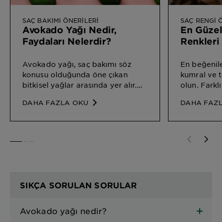
SAÇ BAKIMI ÖNERILERI
SAÇ RENGI 
Avokado Yağı Nedir,
En Güzel
Faydaları Nelerdir?
Renkleri 
Avokado yağı, saç bakımı söz
En beğenil
konusu olduğunda öne çıkan
kumral ve t
bitkisel yağlar arasında yer alır.
olun. Farklı
Vitamin ve mineral bakımından
yakışan saç
DAHA FAZLA OKU
DAHA FAZ
zengin yağ, avokado meyvesinin
görünüme ul
kendisinden elde edilir. Son
sıcaklık ve 
yıllarda popülerleşen ve
rengi, kişili
ülkemizde de birçok kişi
yansıtmanı
SLIDE 1
SLIDE 2
SLIDE 3
tarafından tüketilen Avokado,
biridir.
sağlığa da oldukça faydalıdır.
SIKÇA SORULAN SORULAR
Avokado yağı nedir?