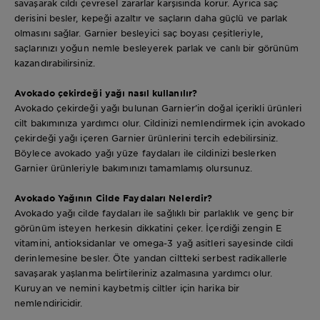
savaşarak cildi çevresel zararlar karşısında korur. Ayrıca saç
derisini besler, kepeği azaltır ve saçların daha güçlü ve parlak
olmasını sağlar. Garnier besleyici saç boyası çeşitleriyle,
saçlarınızı yoğun nemle besleyerek parlak ve canlı bir görünüm
kazandırabilirsiniz.
Avokado çekirdeği yağı nasıl kullanılır?
Avokado çekirdeği yağı bulunan Garnier’in doğal içerikli ürünleri
cilt bakımınıza yardımcı olur. Cildinizi nemlendirmek için avokado
çekirdeği yağı içeren Garnier ürünlerini tercih edebilirsiniz.
Böylece avokado yağı yüze faydaları ile cildinizi beslerken
Garnier ürünleriyle bakımınızı tamamlamış olursunuz.
Avokado Yağının Cilde Faydaları Nelerdir?
Avokado yağı cilde faydaları ile sağlıklı bir parlaklık ve genç bir
görünüm isteyen herkesin dikkatini çeker. İçerdiği zengin E
vitamini, antioksidanlar ve omega-3 yağ asitleri sayesinde cildi
derinlemesine besler. Öte yandan ciltteki serbest radikallerle
savaşarak yaşlanma belirtileriniz azalmasına yardımcı olur.
Kuruyan ve nemini kaybetmiş ciltler için harika bir
nemlendiricidir.