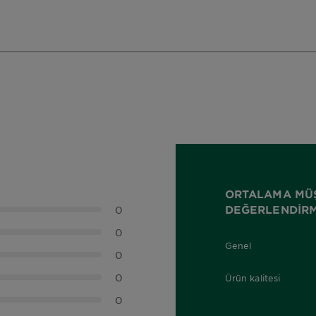
ORTALAMA MÜ
DEĞERLENDIRM
0
0
Genel
0,0 out of 5 stars
0
0
Ürün kalitesi
0,0 out of 5 stars
0