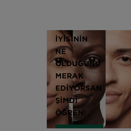
CİLDİN
İÇİN DAHA
İYİSİNİN
NE
OLDUĞUNU
MERAK
EDİYORSAN
ŞİMDİ
ÖĞREN!
ANALİZİNİ