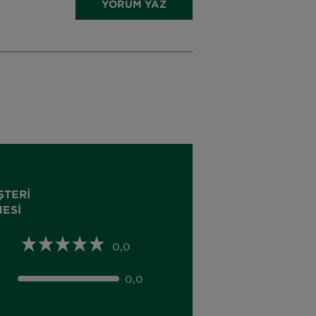
YORUM YAZ
ŞTERI
ESI
0,0
0,0