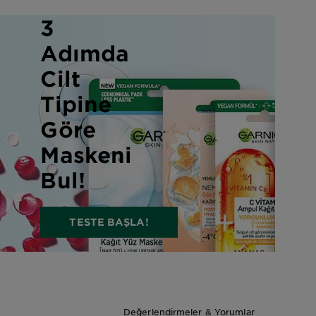
YAP
3
Adımda
Cilt
Tipine
Göre
Maskeni
Bul!
TESTE BAŞLA!
Değerlendirmeler & Yorumlar