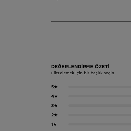
DEĞERLENDIRME ÖZETI
Filtrelemek için bir başlık seçin
5
★
4
★
3
★
2
★
1
★