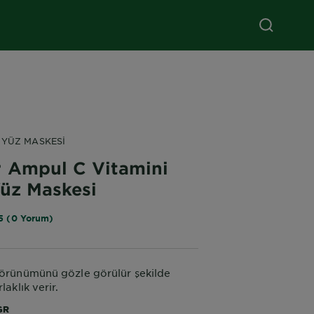
 YÜZ MASKESI
r Ampul C Vitamini
Yüz Maskesi
5 (0 Yorum)
görünümünü gözle görülür şekilde
laklık verir.
GR