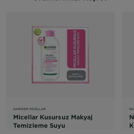
GARNIER MICELLAR
GA
Micellar Kusursuz Makyaj
N
Temizleme Suyu
K