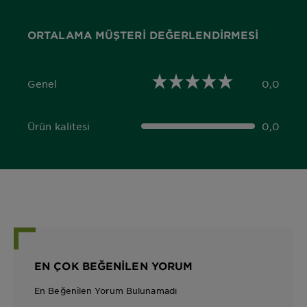
ORTALAMA MÜŞTERI DEĞERLENDIRMESI
Genel
0,0
0,0 out of 5 stars
Ürün kalitesi
0,0
0,0 out of 5 stars
EN ÇOK BEĞENILEN YORUM
En Beğenilen Yorum Bulunamadı