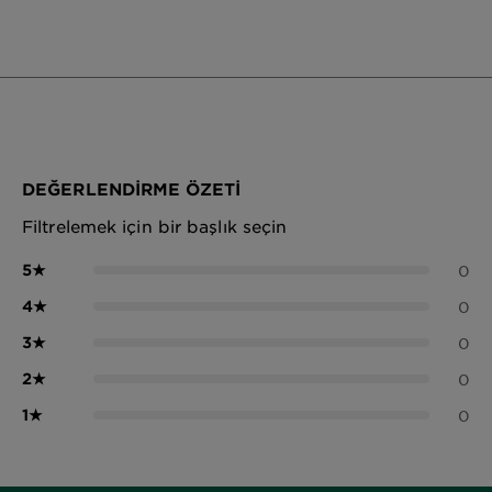
DEĞERLENDIRME ÖZETI
Filtrelemek için bir başlık seçin
5
★
0
4
★
0
3
★
0
2
★
0
1
★
0