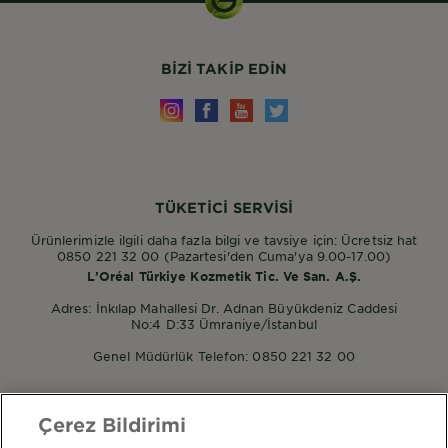
BIZI TAKIP EDIN
TÜKETİCİ SERVİSİ
Ürünlerimizle ilgili daha fazla bilgi ve tavsiye için: Ücretsiz hat
0850 221 32 00 (Pazartesi'den Cuma'ya 9.00-17.00)
L’Oréal Türkiye Kozmetik Tic. Ve San. A.Ş.
Adres: İnkılap Mahallesi Dr. Adnan Büyükdeniz Caddesi
No:4 D:33 Ümraniye/İstanbul
Genel Müdürlük Telefon: 0850 221 32 00
Çerez Bildirimi
POPÜLER ÜRÜNLER