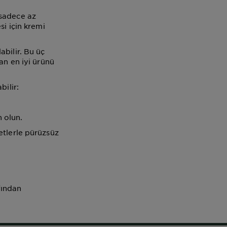
 sadece az
si için kremi
bilir. Bu üç
an en iyi ürünü
bilir:
 olun.
etlerle pürüzsüz
fından