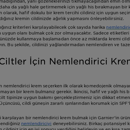
adığından, yani gözeneklerinizi tıkmayacağından emin olman
i daha da yağlı hale getirmemek için yağlı his bırakmayan bir
n olarak, hafif dokulu bir krem tercihi cildiniz için uygun seçi
ğınız kremin cildinizde ağırlık yapmasını önleyebilirsiniz.
ğınız kriterleri karşılayabilecek çok sayıda harika
nemlendiri
n uygun olanı bulmak çok zor olmayacaktır. Sadece etiketleri 
ünüzde kullanmaya başlamadan önce az miktarda kremi cildi
n. Bu şekilde, cildinizi yağlandırmadan nemlendiren ve taze
iltler İçin Nemlendirici Kr
çin nemlendirici krem seçerken ilk olarak komedojenik olmaya
mayan bir krem bulmanız gerekir. İkincisi, hafif ve yağlı his 
ilt tipinize uygun bakımı gerçekleştirmeniz için dikkat etmen
. Üçüncüsü, cildi güneşin zararlı ışınlarından korumak için SPF'
i karşılayan bir nemlendirici krem bulmak için Garnier’in ürün
ğendiğiniz
nemlendiriciyi
deneyebilirsiniz. Birkaç potansiyel
n cildiniz için en iyi sonucu verdiğini belirleyin ve en kısa z