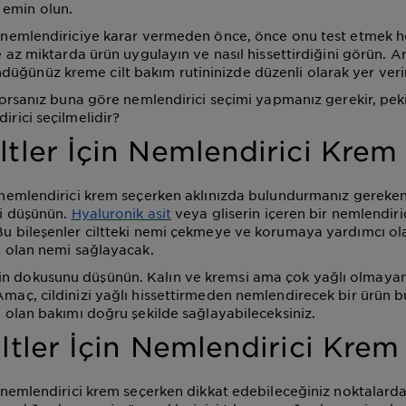
 emin olun.
ir nemlendiriciye karar vermeden önce, önce onu test etmek h
ize az miktarda ürün uygulayın ve nasıl hissettirdiğini görün.
üğünüz kreme cilt bakım rutininizde düzenli olarak yer veri
liyorsanız buna göre nemlendirici seçimi yapmanız gerekir, pek
dirici seçilmelidir?
ltler İçin Nemlendirici Krem
in nemlendirici krem seçerken aklınızda bulundurmanız gereken
iği düşünün.
Hyaluronik asit
veya gliserin içeren bir nemlendir
 Bu bileşenler ciltteki nemi çekmeye ve korumaya yardımcı ola
cı olan nemi sağlayacak.
n dokusunu düşünün. Kalın ve kremsi ama çok yağlı olmayan 
 Amaç, cildinizi yağlı hissettirmeden nemlendirecek bir ürün 
cı olan bakımı doğru şekilde sağlayabileceksiniz.
iltler İçin Nemlendirici Krem
in nemlendirici krem seçerken dikkat edebileceğiniz noktalarda