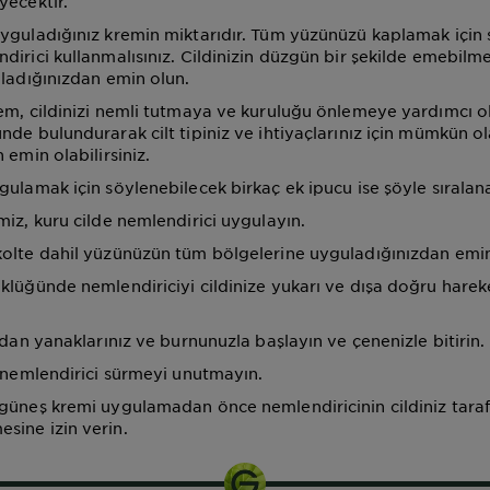
yecektir.
yguladığınız kremin miktarıdır. Tüm yüzünüzü kaplamak için
irici kullanmalısınız. Cildinizin düzgün bir şekilde emebilme
uladığınızdan emin olun.
em, cildinizi nemli tutmaya ve kuruluğu önlemeye yardımcı ola
de bulundurarak cilt tipiniz ve ihtiyaçlarınız için mümkün ol
 emin olabilirsiniz.
ulamak için söylenebilecek birkaç ek ipucu ise şöyle sıralana
miz, kuru cilde nemlendirici uygulayın.
olte dahil yüzünüzün tüm bölgelerine uyguladığınızdan emin
klüğünde nemlendiriciyi cildinize yukarı ve dışa doğru harek
ndan yanaklarınız ve burnunuzla başlayın ve çenenizle bitirin.
a nemlendirici sürmeyi unutmayın.
güneş kremi uygulamadan önce nemlendiricinin cildiniz tara
ine izin verin.