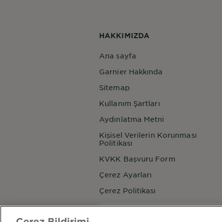
HAKKIMIZDA
Ana sayfa
Garnier Hakkında
Sitemap
Kullanım Şartları
Aydınlatma Metni
Kişisel Verilerin Korunması
Politikası
KVKK Başvuru Form
Çerez Ayarları
Çerez Politikası
Ülke
Ülke
Çerez Bildirimi