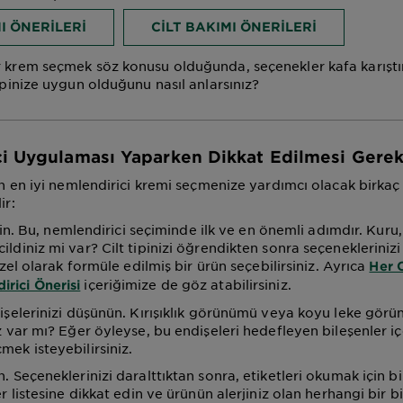
I ÖNERILERI
CILT BAKIMI ÖNERILERI
 krem seçmek söz konusu olduğunda, seçenekler kafa karıştırıc
tipinize uygun olduğunu nasıl anlarsınız?
i Uygulaması Yaparken Dikkat Edilmesi Gerek
çin en iyi nemlendirici kremi seçmenize yardımcı olacak birkaç
ir:
bilin. Bu, nemlendirici seçiminde ilk ve en önemli adımdır. Kuru,
ildiniz mi var? Cilt tipinizi öğrendikten sonra seçeneklerinizi
 özel olarak formüle edilmiş bir ürün seçebilirsiniz. Ayrıca
Her C
içeriğimize de göz atabilirsiniz.
rici Önerisi
ndişelerinizi düşünün. Kırışıklık görünümü veya koyu leke gör
iz var mı? Eğer öyleyse, bu endişeleri hedefleyen bileşenler iç
mek isteyebilirsiniz.
n. Seçeneklerinizi daralttıktan sonra, etiketleri okumak için 
ler listesine dikkat edin ve ürünün alerjiniz olan herhangi bir b