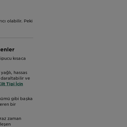
ı olabilir. Peki
enler
 ipucu kısaca
 yağlı, hassas
 daraltabilir ve
ilt Tipi İçin
ünümü gibi başka
eren bir
biraz zaman
ileşen