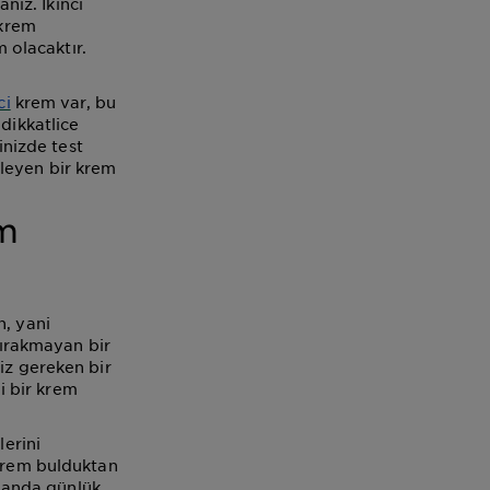
ız. İkinci
 krem
m olacaktır.
ci
krem var, bu
dikkatlice
nizde test
leyen bir krem
em
n, yani
bırakmayan bir
iz gereken bir
li bir krem
lerini
 krem bulduktan
amanda günlük