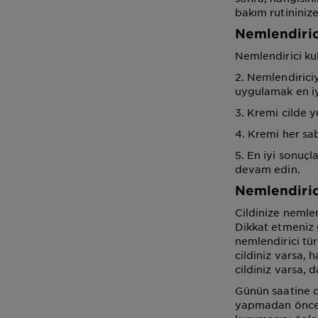
bakım rutininize
Nemlendirici
Nemlendirici kul
2. Nemlendirici
uygulamak en iyi
3. Kremi cilde 
4. Kremi her s
5. En iyi sonuçl
devam edin.
Nemlendiric
Cildinize nemle
Dikkat etmeniz 
nemlendirici tür
cildiniz varsa, 
cildiniz varsa, 
Günün saatine d
yapmadan önce 