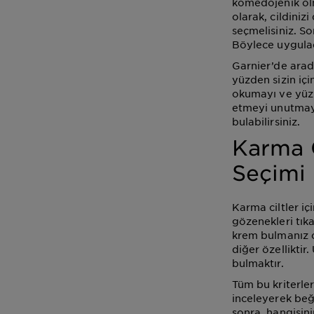
komedojenik olm
olarak, cildiniz
seçmelisiniz. So
Böylece uyguladı
Garnier’de aradı
yüzden sizin içi
okumayı ve yüz
etmeyi unutmayı
bulabilirsiniz.
Karma C
Seçimi
Karma ciltler i
gözenekleri tıka
krem bulmanız c
diğer özelliktir
bulmaktır.
Tüm bu kriterler
inceleyerek be
sonra, hangisini