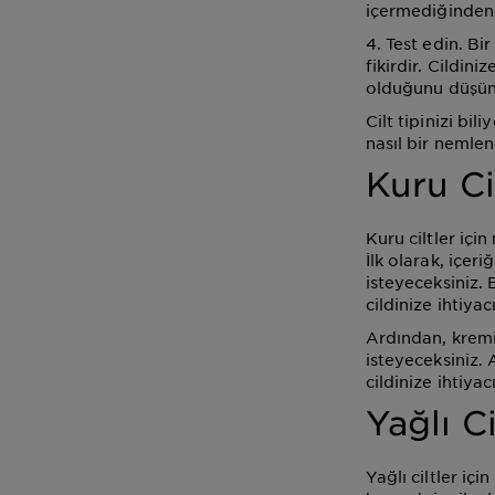
içermediğinden
4. Test edin. B
fikirdir. Cildin
olduğunu düşünd
Cilt tipinizi bi
nasıl bir nemlen
Kuru Ci
Kuru ciltler iç
İlk olarak, içer
isteyeceksiniz.
cildinize ihtiya
Ardından, kremi
isteyeceksiniz.
cildinize ihtiya
Yağlı C
Yağlı ciltler iç