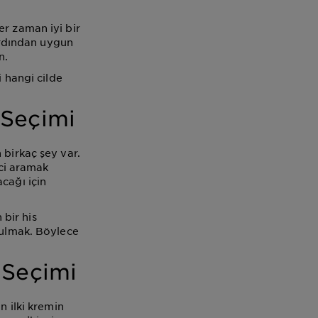
er zaman iyi bir
 Ardından uygun
n.
i hangi cilde
 Seçimi
 birkaç şey var.
ici aramak
cağı için
bir his
bulmak. Böylece
 Seçimi
n ilki kremin