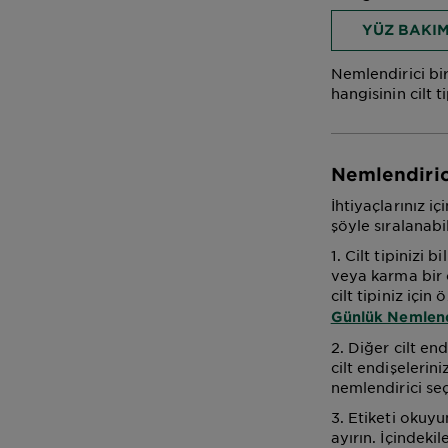
YÜZ BAKIM
Nemlendirici bir
hangisinin cilt 
Nemlendiric
İhtiyaçlarınız i
şöyle sıralanabil
1. Cilt tipinizi 
veya karma bir c
cilt tipiniz için
Günlük Nemlendi
2. Diğer cilt e
cilt endişelerin
nemlendirici seç
3. Etiketi okuyu
ayırın. İçindeki