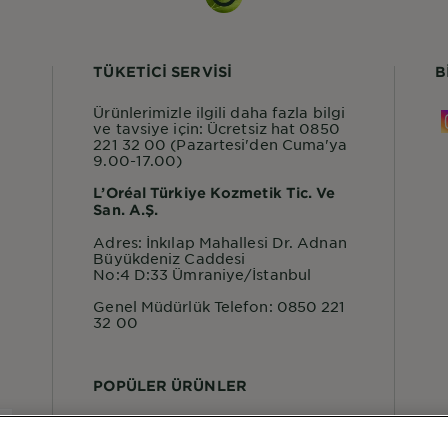
TÜKETİCİ SERVİSİ
B
Ürünlerimizle ilgili daha fazla bilgi
ve tavsiye için: Ücretsiz hat 0850
221 32 00 (Pazartesi'den Cuma'ya
9.00-17.00)
L’Oréal Türkiye Kozmetik Tic. Ve
San. A.Ş.
Adres: İnkılap Mahallesi Dr. Adnan
Büyükdeniz Caddesi
No:4 D:33 Ümraniye/İstanbul
Genel Müdürlük Telefon: 0850 221
32 00
POPÜLER ÜRÜNLER
Garnier Micellar