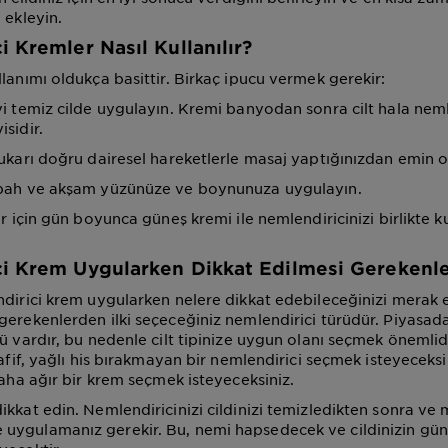
 ekleyin.
 Kremler Nasıl Kullanılır?
lanımı oldukça basittir. Birkaç ipucu vermek gerekir:
yi temiz cilde uygulayın. Kremi banyodan sonra cilt hala nem
sidir.
yukarı doğru dairesel hareketlerle masaj yaptığınızdan emin o
abah ve akşam yüzünüze ve boynunuza uygulayın.
ar için gün boyunca güneş kremi ile nemlendiricinizi birlikte 
i Krem Uygularken Dikkat Edilmesi Gerekenl
ndirici krem uygularken nelere dikkat edebileceğinizi merak ed
gerekenlerden ilki seçeceğiniz nemlendirici türüdür. Piyasada
ü vardır, bu nedenle cilt tipinize uygun olanı seçmek önemlidi
hafif, yağlı his bırakmayan bir nemlendirici seçmek isteyeceksi
daha ağır bir krem seçmek isteyeceksiniz.
ikkat edin. Nemlendiricinizi cildinizi temizledikten sonra ve
uygulamanız gerekir. Bu, nemi hapsedecek ve cildinizin gü