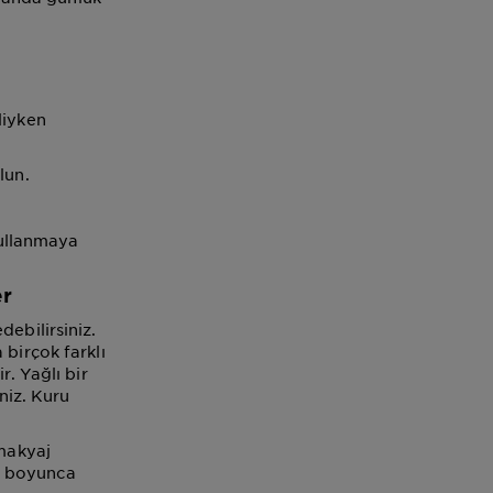
liyken
lun.
kullanmaya
er
ebilirsiniz.
 birçok farklı
r. Yağlı bir
niz. Kuru
 makyaj
n boyunca