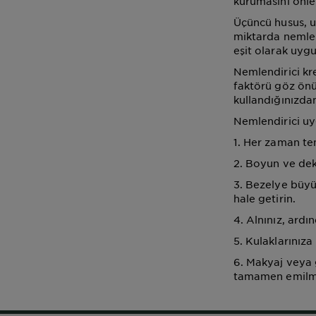
kurumasını önle
Üçüncü husus, u
miktarda nemlend
eşit olarak uyg
Nemlendirici kr
faktörü göz önün
kullandığınızdan
Nemlendirici uyg
1. Her zaman te
2. Boyun ve dek
3. Bezelye büyü
hale getirin.
4. Alnınız, ardı
5. Kulaklarınız
6. Makyaj veya 
tamamen emilmes