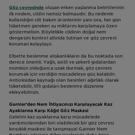
oluşan erken yaşlanma belirtilerinin
Göz çevresinde
ilk nedeni, cildin nemsiz kalmasıdır. Bu nedenle
kullandığın cilt bakım ürünlerinin yanı sıra, her gün
tüketmen gereken su miktarını karşılamaya özen
göstermelisin. Böylelikle cildinin doğal nem
dengesini kontrol altında tutman ve göz çevreni
koruman kolaylaşır.
Elbette beslenme alışkanlıkların da bu noktada son
derece önemli. Yağlı, asitli ve şekerli gıdalardan
mümkün olduğunca uzak durmak, göz çevreni
korumak için verdiğin mücadeleye güç katabilir.
Antioksidan kaynağı olan besinleri ağırlıklı olarak
tüketebilir, lifli gıdaları beslenme düzenine
ekleyebilirsin.
Garnier'den Nem İhtiyacınızı Karşılayacak Kaz
Ayaklarına Karşı Kâğıt Göz Maskesi
Gelelim kaz ayaklarına karşı mücadelede
yardımcılarından biri olabilecek bir göz çevresi
kırışıklık maskesi ile tanışmaya! Garnier Nem
Bombası ailesinin diğer üyeleriyle daha önce