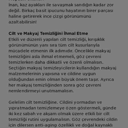
İnan, kaz ayakları ile savaşmak sandığın kadar zor
değil. Birkaç basit ipucunu hayatının birer parçası
haline getirerek ince çizgi görünümünü
azaltabilirsin!
Cilt ve Makyaj Temizliğini İhmal Etme
Etkili ve düzenli yapılan cilt temizliği, kırışıklık
görünümünün yanı sıra tüm cilt kusurlarıyla
mücadele etmenin ilk adımıdır. Öncelikle makyaj
temizliğini asla ihmal etmemeli, göz çevreni
temizlerken daha dikkatli ve özenli olmalısın.
Seçtiğin makyaj temizleyicilerin kullandığın makyaj
malzemelerinin yapısına ve cildine uygun
olduğundan emin olman büyük önem taşır. Ayrıca
her makyaj temizliğinden sonra göz çevreni
nemlendirmeyi unutmamalısın.
Gelelim cilt temizliğine. Cildini yormadan ve
yıpratmadan temizlemeye özen göstermeli, günde
iki kez sabah ve akşam olmak üzere etkili bir cilt
temizliği rutini uygulamalısın. Göz çevrendeki cildin
için dilersen anti-aging özellikli ve doğal kaynaklı