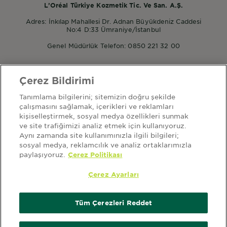
L’Oréal Türkiye Kozmetik Tic. Ve San. A.Ş.
Adres: İnkılap Mahallesi Dr. Adnan Büyükdeniz Caddesi
No:4 D:33 Ümraniye/İstanbul
Genel Müdürlük Telefon: 0850 221 32 00
Çerez Bildirimi
POPÜLER ÜRÜNLER
Tanımlama bilgilerini; sitemizin doğru şekilde
Garnier Micellar
çalışmasını sağlamak, içerikleri ve reklamları
Garnier Mineral Saf ve Temiz
kişiselleştirmek, sosyal medya özellikleri sunmak
Garnier Nem Bombası
ve site trafiğimizi analiz etmek için kullanıyoruz.
Aynı zamanda site kullanımınızla ilgili bilgileri;
sosyal medya, reklamcılık ve analiz ortaklarımızla
paylaşıyoruz.
Çerez Politikası
HAKKIMIZDA
ana sayfa
garnier hakkında
sitemap
kullanım şartları
Çerez Ayarları
aydınlatma metni
kişisel verilerin korunması politikası
kvkk başvuru form
çerez ayarları
çerez politikası
Tüm Çerezleri Reddet
Ülke
Ülke