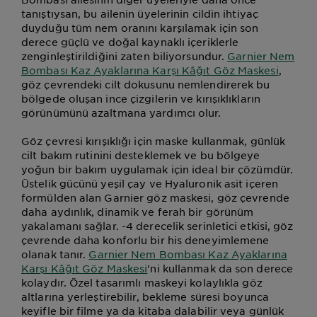
tanıştıysan, bu ailenin üyelerinin cildin ihtiyaç
duyduğu tüm nem oranını karşılamak için son
derece güçlü ve doğal kaynaklı içeriklerle
zenginleştirildiğini zaten biliyorsundur.
Garnier Nem
Bombası Kaz Ayaklarına Karşı Kâğıt Göz Maskesi
,
göz çevrendeki cilt dokusunu nemlendirerek bu
bölgede oluşan ince çizgilerin ve kırışıklıkların
görünümünü azaltmana yardımcı olur.
Göz çevresi kırışıklığı için maske kullanmak, günlük
cilt bakım rutinini desteklemek ve bu bölgeye
yoğun bir bakım uygulamak için ideal bir çözümdür.
Üstelik gücünü yeşil çay ve Hyaluronik asit içeren
formülden alan Garnier göz maskesi, göz çevrende
daha aydınlık, dinamik ve ferah bir görünüm
yakalamanı sağlar. -4 derecelik serinletici etkisi, göz
çevrende daha konforlu bir his deneyimlemene
olanak tanır.
Garnier Nem Bombası Kaz Ayaklarına
Karşı Kâğıt Göz Maskesi
'ni kullanmak da son derece
kolaydır. Özel tasarımlı maskeyi kolaylıkla göz
altlarına yerleştirebilir, bekleme süresi boyunca
keyifle bir filme ya da kitaba dalabilir veya günlük