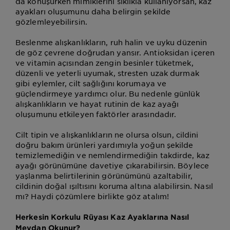
da konuşurken mimiklerini sıklıkla kullanıyorsan, kaz
ayakları oluşumunu daha belirgin şekilde
gözlemleyebilirsin.
Beslenme alışkanlıkların, ruh halin ve uyku düzenin
de göz çevrene doğrudan yansır. Antioksidan içeren
ve vitamin açısından zengin besinler tüketmek,
düzenli ve yeterli uyumak, stresten uzak durmak
gibi eylemler, cilt sağlığını korumaya ve
güçlendirmeye yardımcı olur. Bu nedenle günlük
alışkanlıkların ve hayat rutinin de kaz ayağı
oluşumunu etkileyen faktörler arasındadır.
Cilt tipin ve alışkanlıkların ne olursa olsun, cildini
doğru bakım ürünleri yardımıyla yoğun şekilde
temizlemediğin ve nemlendirmediğin takdirde, kaz
ayağı görünümüne davetiye çıkarabilirsin. Böylece
yaşlanma belirtilerinin görünümünü azaltabilir,
cildinin doğal ışıltısını koruma altına alabilirsin. Nasıl
mı? Haydi çözümlere birlikte göz atalım!
Herkesin Korkulu Rüyası Kaz Ayaklarına Nasıl
Meydan Okunur?