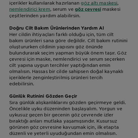
içerikler kullanılarak hazırlanan
göz altı maskesi
,
nemlendirici krem
, serum ve
maskesi
göz çevresi
çeşitlerinden yardım alabilirsin.
Doğru Cilt Bakım Ürünlerinden Yardım Al
Her cildin ihtiyaçları farklı olduğu için, tüm cilt
bakım ürünleri sana göre değildir. Cilt bakım rutinini
oluştururken cildinin yapısını göz önünde
bulundurarak seçim yapman büyük önem taşır. Göz
çevresi için maske, nemlendirici ve serum seçerken
cilt yapına uygun tercihler yaptığından emin
olmalısın. Hassas bir cilde sahipsen doğal kaynaklı
içeriklerle zenginleştirilmiş ürünleri tercih
edebilirsin.
Günlük Rutinini Gözden Geçir
Sıra günlük alışkanlıklarını gözden geçirmeye geldi.
Öncelikle uyku düzeninden başlayalım. Yorgun ve
uykusuz geçen bir gecenin göz çevrende izler
bıraktığı anları mutlaka yaşamışsındır. Kusursuz
görünen göz çevresine kavuşmak için, ilk etapta
düzenli ve yeterli uyuduğundan emin olmalısın.