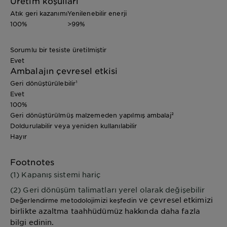
Üretim koşulları
Atık geri kazanımı
Yenilenebilir enerji
100%
>99%
Sorumlu bir tesiste üretilmiştir
Evet
Ambalajın çevresel etkisi
Geri dönüştürülebilir¹
Evet
100%
Geri dönüştürülmüş malzemeden yapılmış ambalaj²
Doldurulabilir veya yeniden kullanılabilir
Hayır
Footnotes
(1) Kapanış sistemi hariç
(2) Geri dönüşüm talimatları yerel olarak değişebilir
ve çevresel etkimizi
Değerlendirme metodolojimizi keşfedin
birlikte azaltma taahhüdümüz hakkında daha fazla
bilgi edinin.