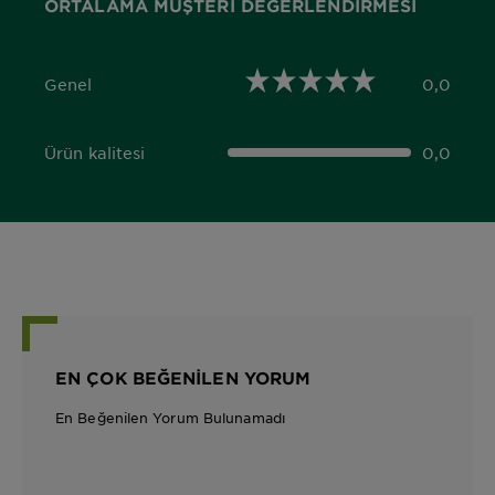
ORTALAMA MÜŞTERI DEĞERLENDIRMESI
Genel
0,0
0,0 out of 5 stars
Ürün kalitesi
0,0
0,0 out of 5 stars
EN ÇOK BEĞENILEN YORUM
En Beğenilen Yorum Bulunamadı