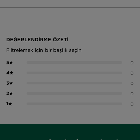
DEĞERLENDIRME ÖZETI
Filtrelemek için bir başlık seçin
5
★
0
4
★
0
3
★
0
2
★
0
1
★
0