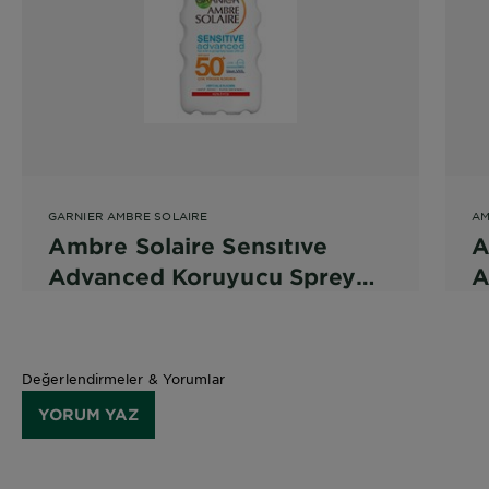
GARNIER AMBRE SOLAIRE
AM
Ambre Solaire Sensıtıve
A
Advanced Koruyucu Sprey
A
GKF 50+
S
Değerlendirmeler & Yorumlar
YORUM YAZ