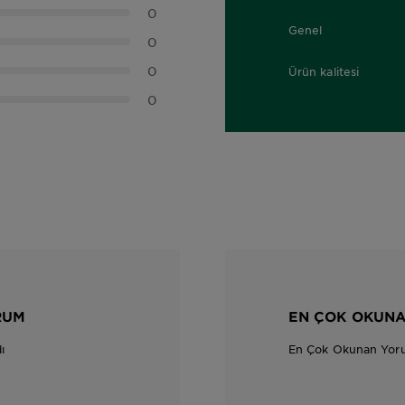
0
Genel
0,0 out of 5 stars
0
0
Ürün kalitesi
0,0 out of 5 stars
0
RUM
EN ÇOK OKUN
ı
En Çok Okunan Yor