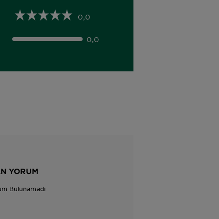
0,0
0,0
AN YORUM
um Bulunamadı