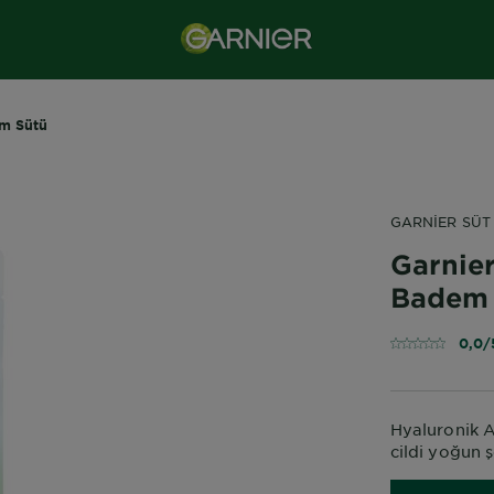
em Sütü
GARNIER SÜT
Garnie
Badem
0,0/
Hyaluronik A
cildi yoğun ş