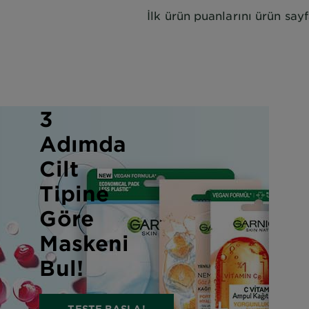
İlk ürün puanlarını ürün say
3
Adımda
Cilt
Tipine
Göre
Maskeni
Bul!
TESTE BAŞLA!