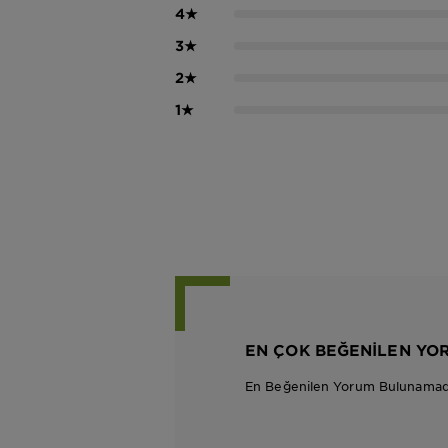
4
★
3
★
2
★
1
★
EN ÇOK BEĞENILEN YO
En Beğenilen Yorum Bulunamad