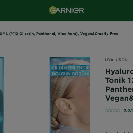
20ML (%12 Gliserin, Panthenol, Aloe Vera), Vegan&Cruelty Free
HYALURON
Hyaluro
Tonik 1
Panthen
Vegan&
0,0/