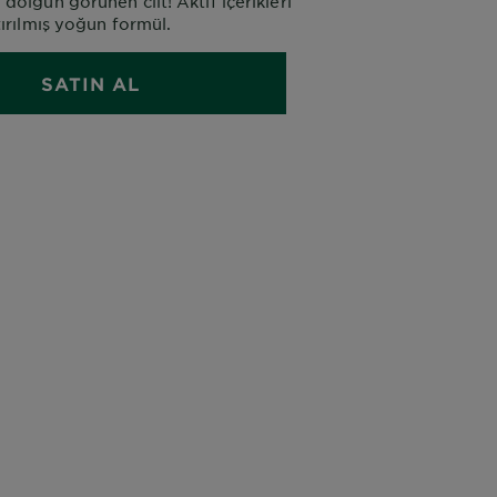
dolgun görünen cilt! Aktif içerikleri
tırılmış yoğun formül.
SATIN AL