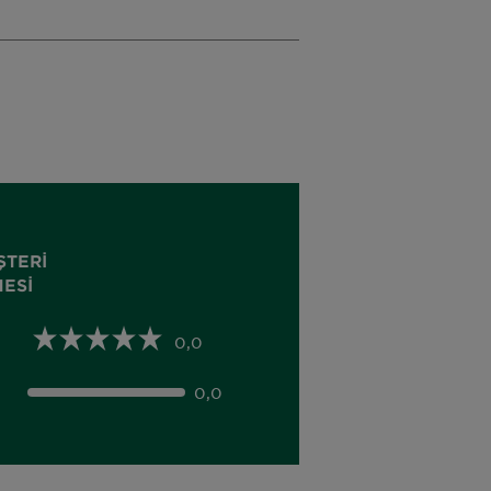
ŞTERI
ESI
0,0
0,0