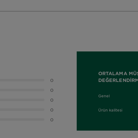
ORTALAMA MÜ
DEĞERLENDIRM
0
0
Genel
0,0 out of 5 stars
0
0
Ürün kalitesi
0,0 out of 5 stars
0