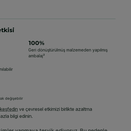
 seçimler yapmaya teşvik ediyoruz. Bu nedenle,