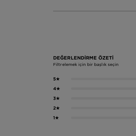
DEĞERLENDIRME ÖZETI
Filtrelemek için bir başlık seçin
5
★
4
★
3
★
2
★
1
★