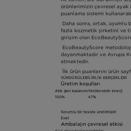
ürünlerimizin çevresel ayak i
puanlama sistemi kullanarak 
Daha sonra, ortak, uyumlu b
fazla kozmetik şirketini ve ti
girişim olan EcoBeautyScore
EcoBeautyScore metodolojis
dayanmaktadır ve Avrupa Kom
etmektedir.
İlk ürün puanlarını ürün say
SÜRDÜRÜLEBİLİRLİK GERÇEKLERİ
Üretim koşulları
Atık geri kazanımı
Yenilenebilir enerji
100%
47%
Sorumlu bir tesiste üretilmiştir
Evet
Ambalajın çevresel etkisi