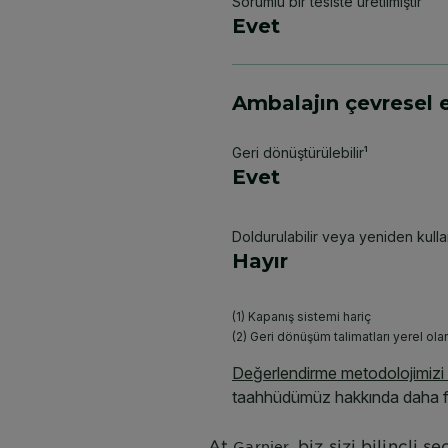
At
, biz sizi bilinçli
Garnier