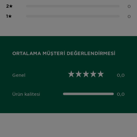
2
★
0
1
★
0
ORTALAMA MÜŞTERI DEĞERLENDIRMESI
Genel
0,0
0,0 out of 5 stars
Ürün kalitesi
0,0
0,0 out of 5 stars