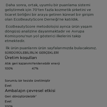
Daha sonra, ortak, uyumlu bir puanlama sistemi
geliştirmek için 70'ten fazla kozmetik şirketini ve
ticaret birliğini bir araya getiren küresel bir girişim
olan EcoBeautyScore Derneği'ne katıldık.
EcoBeautyScore metodolojisi ayrıca ürün yaşam
döngüsü analizine dayanmaktadır ve Avrupa
Komisyonu'nun yol gösterici ilkelerini takip
etmektedir.
İlk ürün puanlarını ürün sayfalarımızda bulacaksınız.
SÜRDÜRÜLEBİLİRLİK GERÇEKLERİ
Üretim koşulları
Atık geri kazanımı
Yenilenebilir enerji
100%
47%
Sorumlu bir tesiste üretilmiştir
Evet
Ambalajın çevresel etkisi
Geri dönüştürülebilir¹
Evet
100%