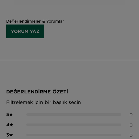
Değerlendirmeler & Yorumlar
YORUM YAZ
DEĞERLENDIRME ÖZETI
Filtrelemek için bir başlık seçin
5
★
0
4
★
0
3
★
0