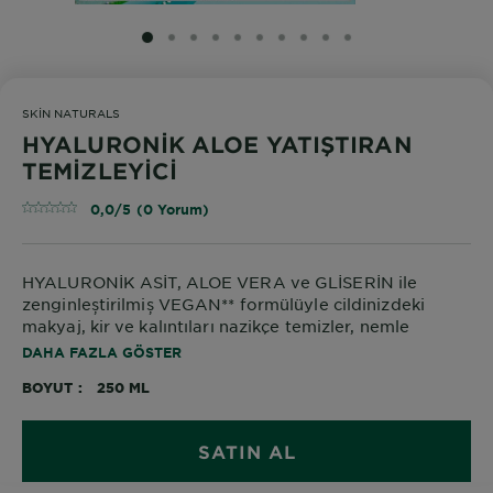
SLIDE 1
SLIDE 2
SLIDE 3
SLIDE 4
SLIDE 5
SLIDE 6
SLIDE 7
SLIDE 8
SLIDE 9
SLIDE 10
SKIN NATURALS
HYALURONİK ALOE YATIŞTIRAN
TEMİZLEYİCİ
0,0/5 (0 Yorum)
HYALURONİK ASİT, ALOE VERA ve GLİSERİN ile
zenginleștirilmiș VEGAN** formülüyle cildinizdeki
makyaj, kir ve kalıntıları nazikçe temizler, nemle
dolgunlaştırır, cilt bariyerini korur.
DAHA FAZLA GÖSTER
BOYUT
250 ML
SATIN AL