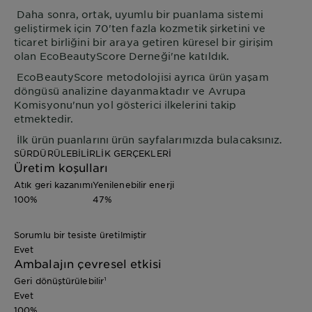
Daha sonra, ortak, uyumlu bir puanlama sistemi
geliştirmek için 70'ten fazla kozmetik şirketini ve
ticaret birliğini bir araya getiren küresel bir girişim
olan EcoBeautyScore Derneği'ne katıldık.
EcoBeautyScore metodolojisi ayrıca ürün yaşam
döngüsü analizine dayanmaktadır ve Avrupa
Komisyonu'nun yol gösterici ilkelerini takip
etmektedir.
İlk ürün puanlarını ürün sayfalarımızda bulacaksınız.
SÜRDÜRÜLEBİLİRLİK GERÇEKLERİ
Üretim koşulları
Atık geri kazanımı
Yenilenebilir enerji
100%
47%
Sorumlu bir tesiste üretilmiştir
Evet
Ambalajın çevresel etkisi
Geri dönüştürülebilir¹
Evet
100%