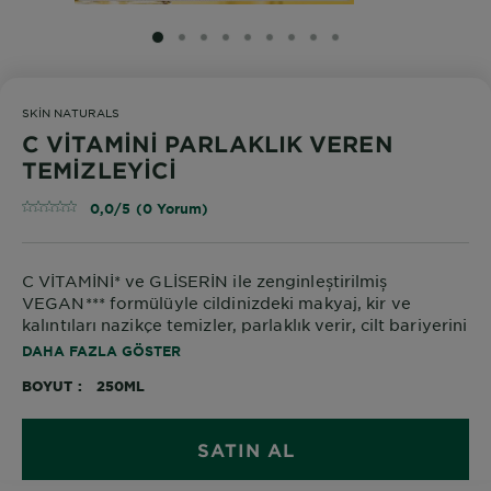
SLIDE 1
SLIDE 2
SLIDE 3
SLIDE 4
SLIDE 5
SLIDE 6
SLIDE 7
SLIDE 8
SLIDE 9
SKIN NATURALS
C VİTAMİNİ PARLAKLIK VEREN
TEMİZLEYİCİ
0,0/5 (0 Yorum)
C VİTAMİNİ* ve GLİSERİN ile zenginleștirilmiș
VEGAN*** formülüyle cildinizdeki makyaj, kir ve
kalıntıları nazikçe temizler, parlaklık verir, cilt bariyerini
korur.
DAHA FAZLA GÖSTER
BOYUT
250ML
SATIN AL