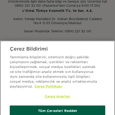
Ürünlerimizle ilgili daha fazla bilgi ve tavsiye için: Ücretsiz hat
0850 221 32 00 (Pazartesi'den Cuma'ya 9.00-17.00)
L’Oréal Türkiye Kozmetik Tic. Ve San. A.Ş.
Adres: İnkılap Mahallesi Dr. Adnan Büyükdeniz Caddesi
No:4 D:33 Ümraniye/İstanbul
Genel Müdürlük Telefon: 0850 221 32 00
Çerez Bildirimi
POPÜLER ÜRÜNLER
Tanımlama bilgilerini; sitemizin doğru şekilde
Garnier Micellar
çalışmasını sağlamak, içerikleri ve reklamları
Garnier Mineral Saf ve Temiz
kişiselleştirmek, sosyal medya özellikleri sunmak
Garnier Nem Bombası
ve site trafiğimizi analiz etmek için kullanıyoruz.
Aynı zamanda site kullanımınızla ilgili bilgileri;
sosyal medya, reklamcılık ve analiz ortaklarımızla
paylaşıyoruz.
Çerez Politikası
HAKKIMIZDA
ana sayfa
garnier hakkında
sitemap
kullanım şartları
Çerez Ayarları
aydınlatma metni
kişisel verilerin korunması politikası
kvkk başvuru form
çerez ayarları
çerez politikası
Tüm Çerezleri Reddet