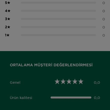
5
★
0
4
★
0
3
★
0
2
★
0
1
★
0
ORTALAMA MÜŞTERI DEĞERLENDIRMESI
Genel
0,0
0,0 out of 5 stars
Ürün kalitesi
0,0
0,0 out of 5 stars