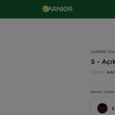
GARNIER CO
5 - Açı
0,0/
Benzer Tonları
5