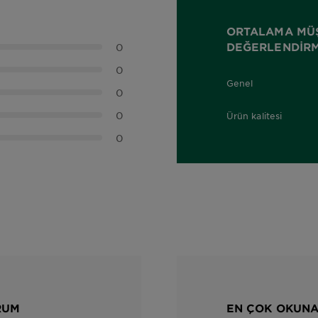
ORTALAMA MÜ
DEĞERLENDIRM
0
0
Genel
0,0 out of 5 stars
0
0
Ürün kalitesi
0,0 out of 5 stars
0
RUM
EN ÇOK OKUN