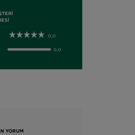
ŞTERI
ESI
0,0
0,0
AN YORUM