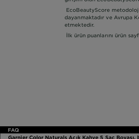
EcoBeautyScore metodolojis
dayanmaktadır ve Avrupa Kom
etmektedir.
İlk ürün puanlarını ürün say
FAQ
Garnier Color Naturals Açık Kahve 5 Saç Boyası,