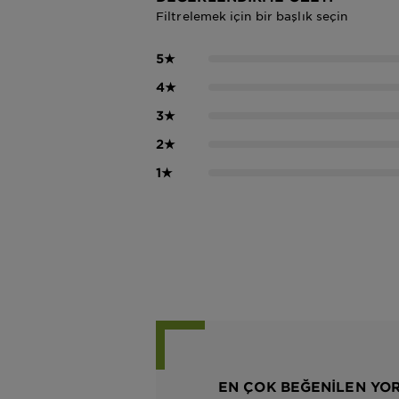
Filtrelemek için bir başlık seçin
5
★
4
★
3
★
2
★
1
★
EN ÇOK BEĞENILEN YO