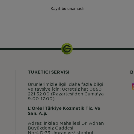
Kayıt bulunamadı
112ml
TÜKETİCİ SERVİSİ
B
Ürünlerimizle ilgili daha fazla bilgi
ve tavsiye için: Ücretsiz hat 0850
221 32 00 (Pazartesi'den Cuma'ya
9.00-17.00)
L’Oréal Türkiye Kozmetik Tic. Ve
San. A.Ş.
Adres: İnkılap Mahallesi Dr. Adnan
Büyükdeniz Caddesi
No:4 D:33 Ümraniye/İstanbul