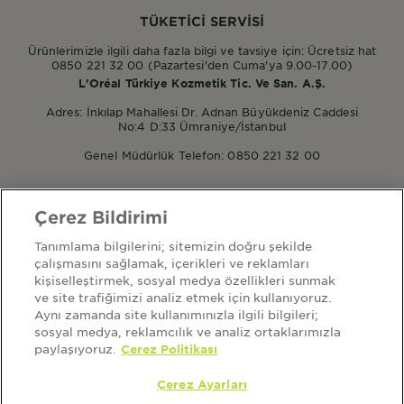
TÜKETİCİ SERVİSİ
Ürünlerimizle ilgili daha fazla bilgi ve tavsiye için: Ücretsiz hat
0850 221 32 00 (Pazartesi'den Cuma'ya 9.00-17.00)
L’Oréal Türkiye Kozmetik Tic. Ve San. A.Ş.
Adres: İnkılap Mahallesi Dr. Adnan Büyükdeniz Caddesi
No:4 D:33 Ümraniye/İstanbul
Genel Müdürlük Telefon: 0850 221 32 00
Çerez Bildirimi
POPÜLER ÜRÜNLER
Tanımlama bilgilerini; sitemizin doğru şekilde
Garnier Micellar
çalışmasını sağlamak, içerikleri ve reklamları
Garnier Mineral Saf ve Temiz
kişiselleştirmek, sosyal medya özellikleri sunmak
Garnier Nem Bombası
ve site trafiğimizi analiz etmek için kullanıyoruz.
Aynı zamanda site kullanımınızla ilgili bilgileri;
sosyal medya, reklamcılık ve analiz ortaklarımızla
paylaşıyoruz.
Çerez Politikası
HAKKIMIZDA
ana sayfa
garnier hakkında
sitemap
kullanım şartları
Çerez Ayarları
aydınlatma metni
kişisel verilerin korunması politikası