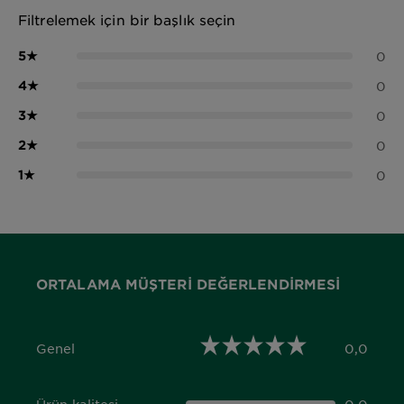
Filtrelemek için bir başlık seçin
5
★
0
4
★
0
3
★
0
2
★
0
1
★
0
ORTALAMA MÜŞTERI DEĞERLENDIRMESI
Genel
0,0
0,0 out of 5 stars