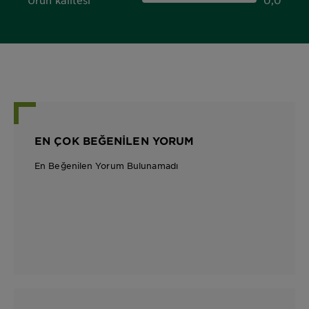
Ürün kalitesi
0,0
0,0 out of 5 stars
EN ÇOK BEĞENILEN YORUM
En Beğenilen Yorum Bulunamadı