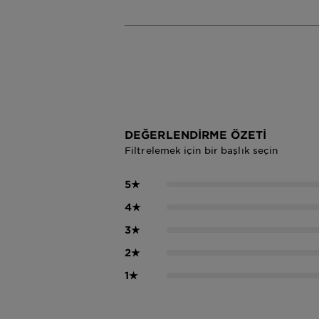
DEĞERLENDIRME ÖZETI
Filtrelemek için bir başlık seçin
5
★
4
★
3
★
2
★
1
★