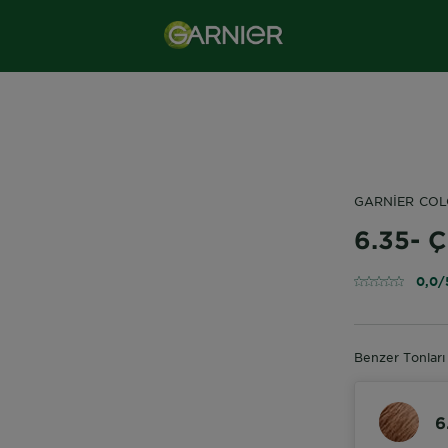
GARNIER COL
6.35- Ç
0,0/
Benzer Tonları
6