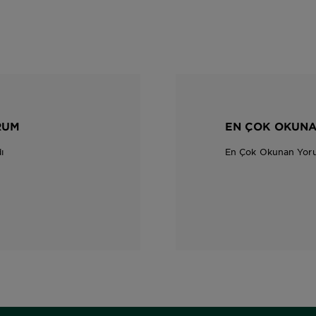
RUM
EN ÇOK OKUN
ı
En Çok Okunan Yor