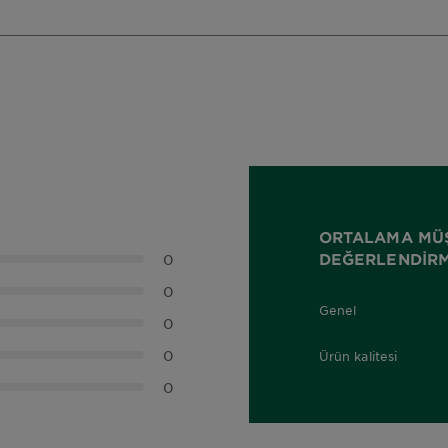
ORTALAMA MÜ
DEĞERLENDIRM
0
0
Genel
0,0 out of 5 stars
0
0
Ürün kalitesi
0,0 out of 5 stars
0