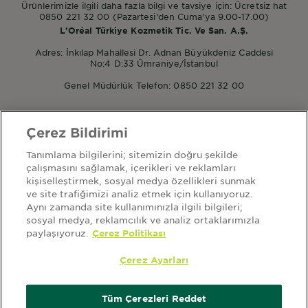
Ürünlerimizle ilgili daha fazla bilgi ve tavsiye için: Ücretsiz hat
0850 221 32 00 (Pazartesi'den Cuma'ya 9.00-17.00)
L’Oréal Türkiye Kozmetik Tic. Ve San. A.Ş.
Adres: İnkılap Mahallesi Dr. Adnan Büyükdeniz Caddesi
No:4 D:33 Ümraniye/İstanbul
Genel Müdürlük Telefon: 0850 221 32 00
Çerez Bildirimi
POPÜLER ÜRÜNLER
Tanımlama bilgilerini; sitemizin doğru şekilde
Garnier Micellar
çalışmasını sağlamak, içerikleri ve reklamları
Garnier Mineral Saf ve Temiz
kişiselleştirmek, sosyal medya özellikleri sunmak
Garnier Nem Bombası
ve site trafiğimizi analiz etmek için kullanıyoruz.
Aynı zamanda site kullanımınızla ilgili bilgileri;
sosyal medya, reklamcılık ve analiz ortaklarımızla
paylaşıyoruz.
Çerez Politikası
HAKKIMIZDA
ana sayfa
garnier hakkında
sitemap
kullanım şartları
Çerez Ayarları
aydınlatma metni
kişisel verilerin korunması politikası
kvkk başvuru form
çerez ayarları
çerez politikası
Tüm Çerezleri Reddet